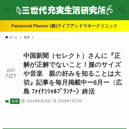
Fainancial Planner (株)ライフアンドマネークリニック
ホーム
執筆
中国新聞（セレクト）さんに『正
解が正解でないこと！服のサイズ
2023
や音楽 親の好みを知ることは大
7/27
切』記事を毎月掲載中ー6月ー〈広
島 ﾌｧｲﾅﾝｼｬﾙﾌﾟﾗﾝﾅｰ〉終活
2022年6月23日
2023年7月27日
執筆