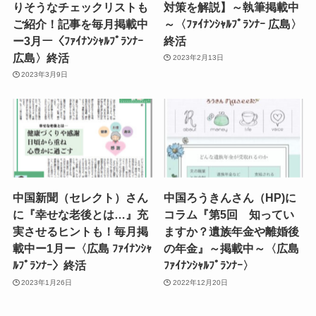
りそうなチェックリストも
対策を解説】～執筆掲載中
ご紹介！記事を毎月掲載中
～〈ﾌｧｲﾅﾝｼｬﾙﾌﾟﾗﾝﾅｰ 広島〉
ー3月ー〈ﾌｧｲﾅﾝｼｬﾙﾌﾟﾗﾝﾅｰ
終活
広島〉終活
2023年2月13日
2023年3月9日
中国新聞（セレクト）さん
中国ろうきんさん（HP)に
に『幸せな老後とは…』充
コラム『第5回 知ってい
実させるヒントも！毎月掲
ますか？遺族年金や離婚後
載中ー1月ー〈広島 ﾌｧｲﾅﾝｼｬ
の年金』～掲載中～〈広島
ﾙﾌﾟﾗﾝﾅｰ〉終活
ﾌｧｲﾅﾝｼｬﾙﾌﾟﾗﾝﾅｰ〉
2023年1月26日
2022年12月20日