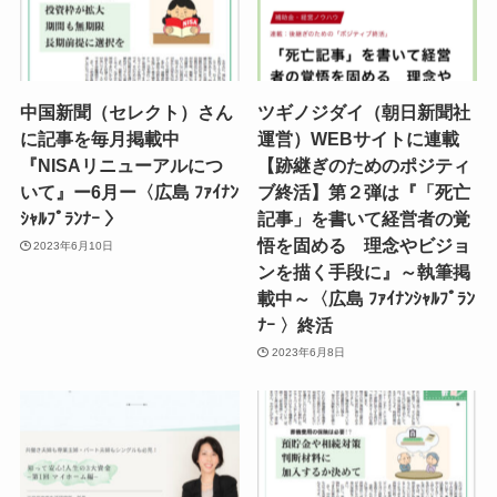
中国新聞（セレクト）さん
ツギノジダイ（朝日新聞社
に記事を毎月掲載中
運営）WEBサイトに連載
『NISAリニューアルにつ
【跡継ぎのためのポジティ
いて』ー6月ー〈広島 ﾌｧｲﾅﾝ
ブ終活】第２弾は『「死亡
ｼｬﾙﾌﾟﾗﾝﾅｰ 〉
記事」を書いて経営者の覚
悟を固める 理念やビジョ
2023年6月10日
ンを描く手段に』～執筆掲
載中～〈広島 ﾌｧｲﾅﾝｼｬﾙﾌﾟﾗﾝ
ﾅｰ 〉終活
2023年6月8日