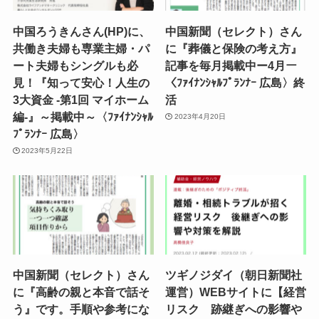
中国ろうきんさん(HP)に、
中国新聞（セレクト）さん
共働き夫婦も専業主婦・パ
に『葬儀と保険の考え方』
ート夫婦もシングルも必
記事を毎月掲載中ー4月ー
見！『知って安心！人生の
〈ﾌｧｲﾅﾝｼｬﾙﾌﾟﾗﾝﾅｰ 広島〉終
3大資金 -第1回 マイホーム
活
編-』～掲載中～〈ﾌｧｲﾅﾝｼｬﾙ
2023年4月20日
ﾌﾟﾗﾝﾅｰ 広島〉
2023年5月22日
中国新聞（セレクト）さん
ツギノジダイ（朝日新聞社
に『高齢の親と本音で話そ
運営）WEBサイトに【経営
う』です。手順や参考にな
リスク 跡継ぎへの影響や