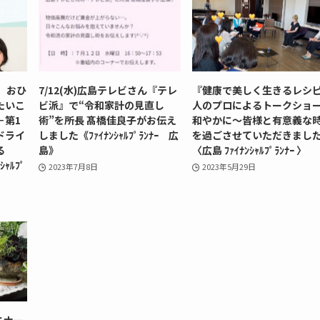
、おひ
7/12(水)広島テレビさん『テレ
『健康で美しく生きるレシピ
たいこ
ビ派』で“令和家計の見直し
人のプロによるトークショ
－第1
術”を所長 髙橋佳良子がお伝え
和やかに～皆様と有意義な
ドライ
しました《ﾌｧｲﾅﾝｼｬﾙﾌﾟﾗﾝﾅｰ 広
を過ごさせていただきまし
る
島》
〈広島 ﾌｧｲﾅﾝｼｬﾙﾌﾟﾗﾝﾅｰ 〉
ｬﾙﾌﾟ
2023年7月8日
2023年5月29日