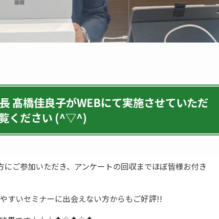
所長 髙橋佳良子がWEBにて実施させていただ
ください (^▽^)
)の方にご参加いただき、アンケートの回収までほぼ皆様お付き
かりやすいセミナーに出会えない方からもご好評!!