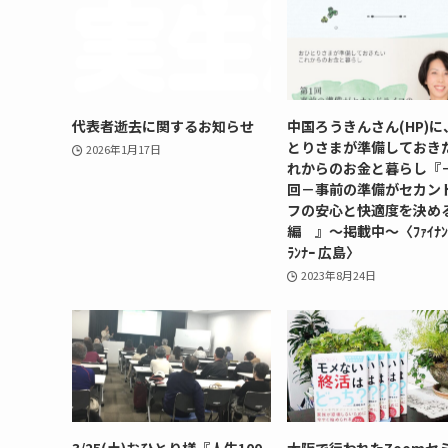
代表者逝去に関するお知らせ
中国ろうきんさん(HP)に
とりさまが準備しておき
2026年1月17日
れからのお金と暮らし『
回－事前の準備がセカン
フの安心と快適度を決め
編 』～掲載中～〈ﾌｧｲﾅﾝｼ
ﾗﾝﾅｰ 広島〉
2023年8月24日