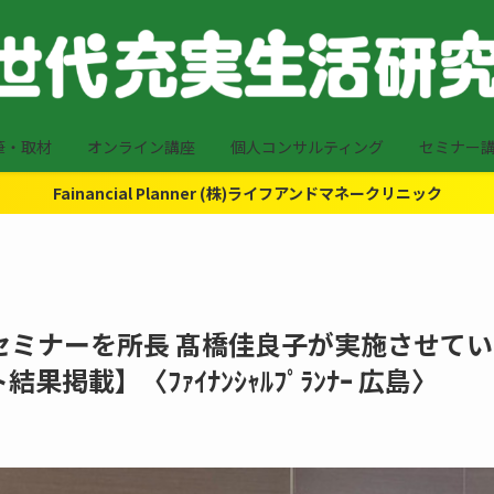
筆・取材
オンライン講座
個人コンサルティング
セミナー
Fainancial Planner (株)ライフアンドマネークリニック
EBセミナーを所長 髙橋佳良子が実施させてい
載】〈ﾌｧｲﾅﾝｼｬﾙﾌﾟﾗﾝﾅｰ 広島〉